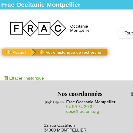
+
Confort
Frac Occitanie Montpellier
Me
Gén
Tout
Accueil
Votre historique de recherche
Effacer l'historique
Nos coordonnées
Frac Occitanie Montpellier
04 99 74 20 32
doc@frac-om.org
12 rue Castilhon
34000 MONTPELLIER